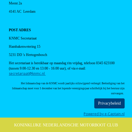
Meent 2a
4141 AC Leerdam
POST ADRES
KNMC Secretariaat
Hambakenwetering 15
5231 DD 's Hertogenbosch
Het secretariaat is
bereikbaar op maandag t/m vrijdag, telefoon 0345 623100
(tussen 9.00-12.30 en 13.00 - 16.00 uur), of
via e-mail:
taairaterces
@knmc.nl
Het lidmaatschap van de KNMC wordt jaarlijks stilzwijgend verlengd. Beëindiging van het
lidmaatschap moet voor 1 december van het lopende verenigingsjaar schriftelijk bij het bestuur zijn
ontvangen.
Privacybeleid
Powered by e-Captain.nl
KONINKLIJKE NEDERLANDSCHE MOTORBOOT CLUB