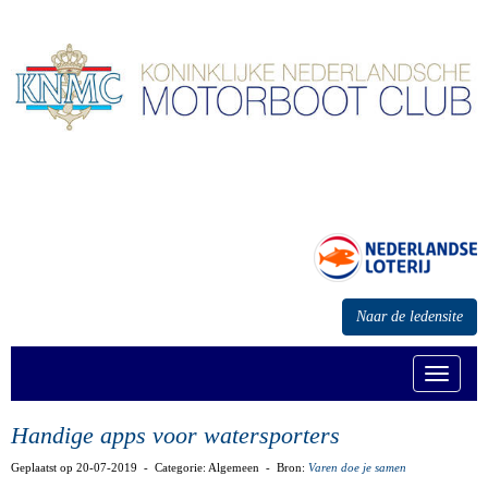
Naar de ledensite
Toggle n
Handige apps voor watersporters
Geplaatst op 20-07-2019 - Categorie: Algemeen - Bron:
Varen doe je samen