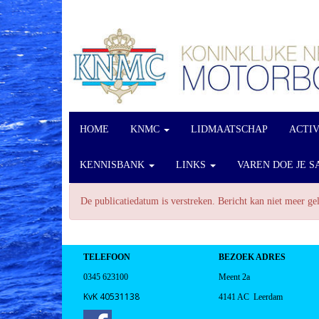
HOME
KNMC
LIDMAATSCHAP
ACTI
KENNISBANK
LINKS
VAREN DOE JE S
De publicatiedatum is verstreken. Bericht kan niet meer g
TELEFOON
BEZOEK ADRES
0345 623100
Meent 2a
KvK 40531138
4141 AC Leerdam