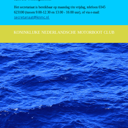
Het secretariaat is
bereikbaar op maandag t/m vrijdag, telefoon 0345
623100 (tussen 9.00-12.30 en 13.00 - 16.00 uur), of
via e-mail:
taairaterces
@knmc.nl
KONINKLIJKE NEDERLANDSCHE MOTORBOOT CLUB