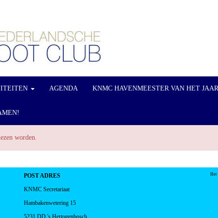
VITEITEN
AGENDA
KNMC HAVENMEESTER VAN HET JAA
AMEN!
elezen worden.
Het
POST ADRES
KNMC Secretariaat
Hambakenwetering 15
5231 DD 's Hertogenbosch