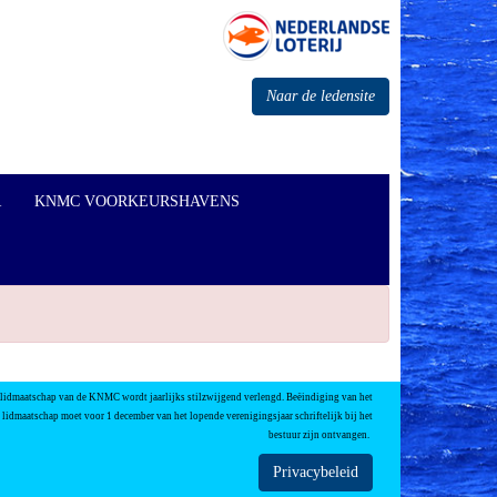
Naar de ledensite
R
KNMC VOORKEURSHAVENS
 lidmaatschap van de KNMC wordt jaarlijks stilzwijgend verlengd. Beëindiging van het
lidmaatschap moet voor 1 december van het lopende verenigingsjaar schriftelijk bij het
bestuur zijn ontvangen.
Privacybeleid